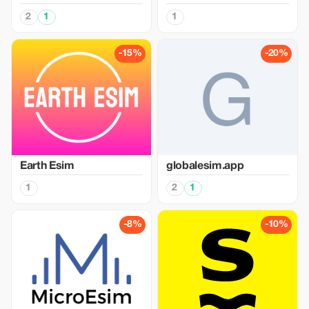
2
1
1
-15%
-20%
Earth Esim
globalesim.app
1
2
1
-8%
-10%