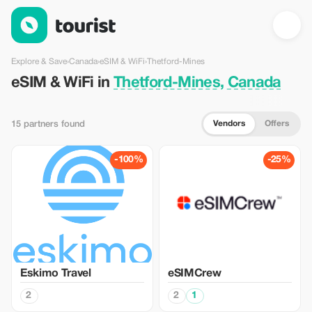
eSIM & WiFi in Thetford-Mines, Canada — Tourist
Explore & Save
›
Canada
›
eSIM & WiFi
›
Thetford-Mines
eSIM & WiFi in
Thetford-Mines, Canada
Vendors
Offers
15 partners found
-100%
-25%
Eskimo Travel
eSIMCrew
2
2
1