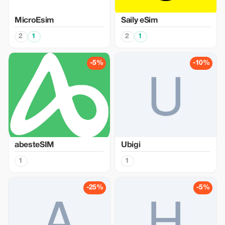
MicroEsim
Saily eSim
2
1
2
1
-5%
-10%
abesteSIM
Ubigi
1
1
-25%
-5%