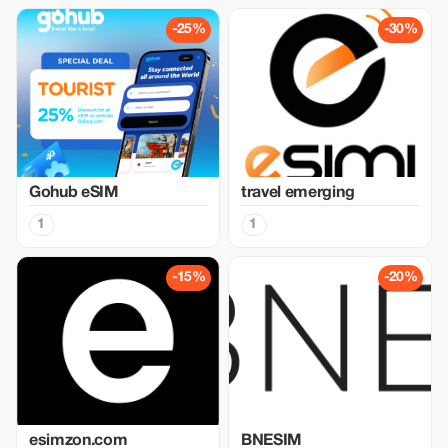
-25%
-30%
Gohub eSIM
travel emerging
1
1
-15%
-20%
esimzon.com
BNESIM