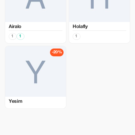
Airalo
Holafly
1
1
1
-20%
Yesim