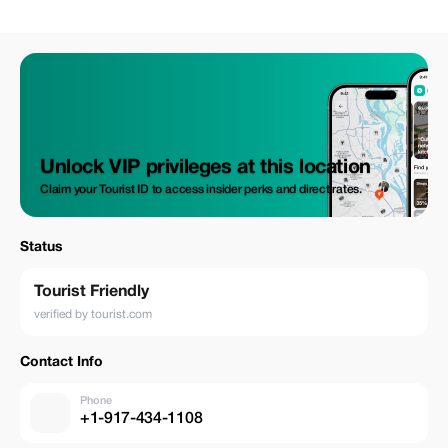
Unlock VIP privileges at this location
Claim your Tourist ID to access insider perks and direct rates.
Status
Tourist Friendly
verified by tourist.com
Contact Info
Phone
+1-917-434-1108