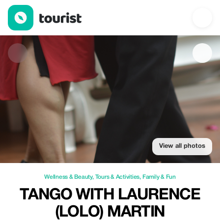
Tango with Laurence (Lolo) Martin — Wellness & Beauty | Up to 
View all photos
Wellness & Beauty
,
Tours & Activities
,
Family & Fun
TANGO WITH LAURENCE
(LOLO) MARTIN