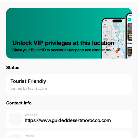
Unlock VIP privileges at this location
Claim your Tourist ID to access insider perks and direct rates.
Status
Tourist Friendly
verified by tourist.com
Contact Info
Website
https://www.guideddesertmorocco.com
Phone