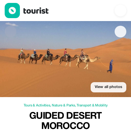
Guided Desert Morocco — Tours & Activities | Up to 20% off | T
View all photos
Tours & Activities
,
Nature & Parks
,
Transport & Mobility
GUIDED DESERT
MOROCCO