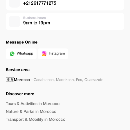
+212617771275
Business hours
9am to 19pm
Message Online
Whatsapp
Instagram
Service area
🇲🇦
Morocco
—
Casablanca
,
Marrakesh
,
Fes
,
Ouarzazate
Discover more
Tours & Activities in Morocco
Nature & Parks in Morocco
Transport & Mobility in Morocco