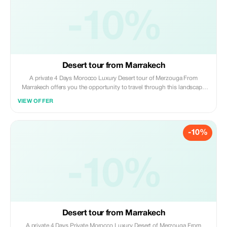
-10%
Desert tour from Marrakech
A private 4 Days Morocco Luxury Desert tour of Merzouga From
Marrakech offers you the opportunity to travel through this landscape
on a camel transport through the Sahara that dates back thousands of
VIEW OFFER
years. Admire breathtaking landscapes of the Atlas Mountains, unique
rock formations .
-10%
-10%
Desert tour from Marrakech
A private 4 Days Private Morocco Luxury Desert of Merzouga From