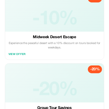
-10%
Midweek Desert Escape
Experience the peaceful desert with a 10% discount on tours booked for
weekdays.
VIEW OFFER
-20%
-20%
Group Tour Savings