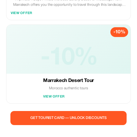
Marrakech offers you the opportunity to travel through this landscape
on a camel transport through the Sahara that dates back thousands of
VIEW OFFER
years. Admire breathtaking landscapes of the Atlas Mountains, unique
rock formations
-10%
-10%
Marrakech Desert Tour
Morocco authentic tours
VIEW OFFER
GET TOURIST CARD — UNLOCK DISCOUNTS