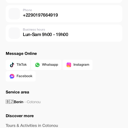
Phone
+2290197664919
Business hours
Lun-Sam 9h00 - 19h00
Message Online
TikTok
Whatsapp
Instagram
Facebook
Service area
🇧🇯
Benin
—
Cotonou
Discover more
Tours & Activities in Cotonou