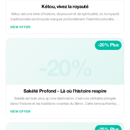
Kétou, vivez la royauté
Kétou est une terre d’histoire, de pouvoir et de spiritualité, où la royauté
traditionnelle continue de marquer profondément l’identité culturelle. Ce
site exceptionnel invite à une immersion unique au cœur d’un héritage
VIEW OFFER
vivant, transmis de génération en génération.
-20% Plus
-20%
Sakété Profond - Là où l'histoire respire
Sakété est bien plus qu’une destination, c’est une véritable plongée
dans l’histoire et les traditions vivantes du Bénin. Cette terre authentique
vous ouvre les portes d’un patrimoine riche, où les rites ancestraux, les
VIEW OFFER
chefferies traditionnelles et les savoir-faire locaux racontent l’identité
profo
-25% Plus