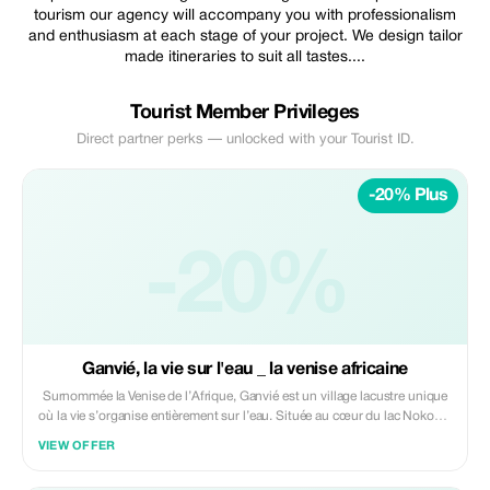
tourism our agency will accompany you with professionalism
and enthusiasm at each stage of your project. We design tailor
made itineraries to suit all tastes....
Tourist Member Privileges
Direct partner perks — unlocked with your Tourist ID.
-20% Plus
-20%
Ganvié, la vie sur l'eau _ la venise africaine
Surnommée la Venise de l’Afrique, Ganvié est un village lacustre unique
où la vie s’organise entièrement sur l’eau. Située au cœur du lac Nokoué,
cette cité exceptionnelle offre une immersion authentique dans le
VIEW OFFER
quotidien des populations Toffinou, qui ont su transformer l’eau en
véritable espace de