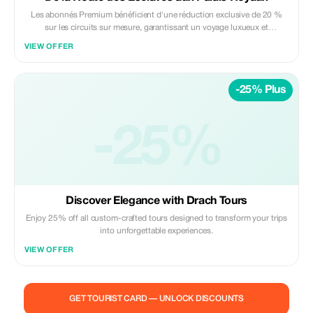
Les abonnés Premium bénéficient d'une réduction exclusive de 20 %
sur les circuits sur mesure, garantissant un voyage luxueux et
personnalisé.
VIEW OFFER
-25% Plus
-25%
Discover Elegance with Drach Tours
Enjoy 25% off all custom-crafted tours designed to transform your trips
into unforgettable experiences.
VIEW OFFER
GET TOURIST CARD — UNLOCK DISCOUNTS