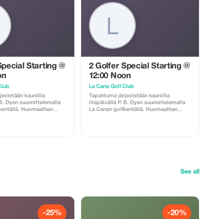
Special Starting @
2 Golfer Special Starting @
on
12:00 Noon
Club
La Cana Golf Club
estetään kauniilla
Tapahtuma järjestetään kauniilla
. B. Dyen suunnittelemalla
iltapäivällä P. B. Dyen suunnittelemalla
kentällä. Huomaathan
La Canan golfkentällä. Huomaathan
t: caddie on pakollinen ja
seuraavat asiat: caddie on pakollinen ja
taan käteisellä Ruoka ja
hänelle maksetaan käteisellä Ruoka ja
stettavissa Myös
juomat ovat ostettavissa Myös
palvelu on saatavilla
välinevuokrauspalvelu on saatavilla
akaisin sisältyy hintaan
Kuljetus edestakaisin sisältyy hintaan
voimassa olevan
kun ilmoitat voimassa olevan
teen.
majoitusosoitteen.
See all
-25%
-20%