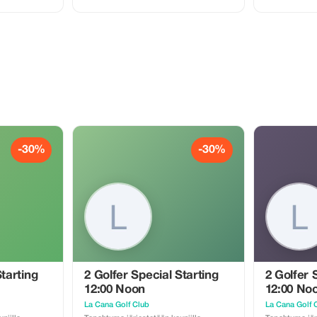
 Myös
juomat ovat ostettavissa Myös
juomat ovat o
aatavilla
välinevuokrauspalvelu on saatavilla
välinevuokraus
ltyy hintaan
Kuljetus edestakaisin sisältyy hintaan
Kuljetus edest
van
kun ilmoitat voimassa olevan
kun ilmoitat 
majoitusosoitteen.
majoitusosoit
-30%
-30%
Starting
2 Golfer Special Starting
2 Golfer 
12:00 Noon
12:00 No
La Cana Golf Club
La Cana Golf 