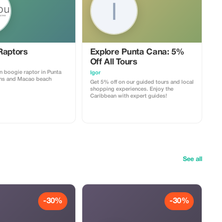
Raptors
Explore Punta Cana: 5%
Off All Tours
n boogie raptor in Punta
Igor
ns and Macao beach
Get 5% off on our guided tours and local
shopping experiences. Enjoy the
Caribbean with expert guides!
See all
-30%
-30%