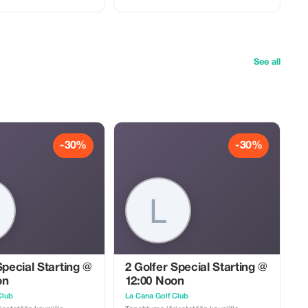
stettavissa Myös
juomat ovat ostettavissa Myös
palvelu on saatavilla
välinevuokrauspalvelu on saatavilla
akaisin sisältyy hintaan
Kuljetus edestakaisin sisältyy hintaan
voimassa olevan
kun ilmoitat voimassa olevan
teen.
majoitusosoitteen.
See all
-30%
-30%
Special Starting @
2 Golfer Special Starting @
on
12:00 Noon
Club
La Cana Golf Club