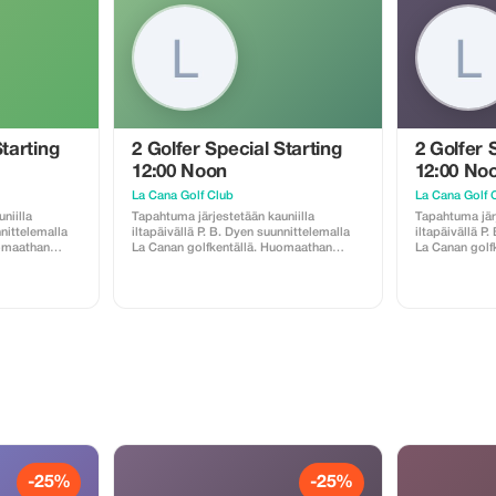
Starting
2 Golfer Special Starting
2 Golfer 
12:00 Noon
12:00 No
La Cana Golf Club
La Cana Golf 
niilla
Tapahtuma järjestetään kauniilla
Tapahtuma järj
nnittelemalla
iltapäivällä P. B. Dyen suunnittelemalla
iltapäivällä P
uomaathan
La Canan golfkentällä. Huomaathan
La Canan golf
 pakollinen ja
seuraavat asiat: caddie on pakollinen ja
seuraavat asia
llä Ruoka ja
hänelle maksetaan käteisellä Ruoka ja
hänelle makse
 Myös
juomat ovat ostettavissa Myös
juomat ovat o
aatavilla
välinevuokrauspalvelu on saatavilla
välinevuokraus
ltyy hintaan
Kuljetus edestakaisin sisältyy hintaan
Kuljetus edest
van
kun ilmoitat voimassa olevan
kun ilmoitat 
majoitusosoitteen.
majoitusosoit
-25%
-25%