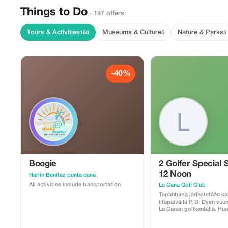
Things to Do
· 197 offers
Tours & Activities
Museums & Culture
Nature & Parks
160
5
3
-40%
Boogie
2 Golfer Special 
12 Noon
Harlin Benítez punta cana
All activities include transportation
La Cana Golf Club
Tapahtuma järjestetään kau
iltapäivällä P. B. Dyen suu
La Canan golfkentällä. H
seuraavat asiat: caddie on
hänelle maksetaan käteise