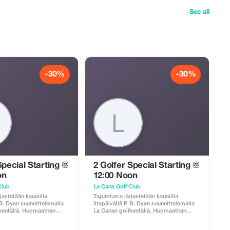
See all
-30%
-30%
Special Starting @
2 Golfer Special Starting @
on
12:00 Noon
Club
La Cana Golf Club
estetään kauniilla
Tapahtuma järjestetään kauniilla
. B. Dyen suunnittelemalla
iltapäivällä P. B. Dyen suunnittelemalla
kentällä. Huomaathan
La Canan golfkentällä. Huomaathan
t: caddie on pakollinen ja
seuraavat asiat: caddie on pakollinen ja
taan käteisellä Ruoka ja
hänelle maksetaan käteisellä Ruoka ja