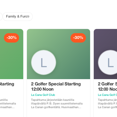
Family & Fun
29
-30%
-30%
Starting
2 Golfer Special Starting
2 Golfer 
12:00 Noon
12:00 No
La Cana Golf Club
La Cana Golf 
niilla
Tapahtuma järjestetään kauniilla
Tapahtuma järj
nnittelemalla
iltapäivällä P. B. Dyen suunnittelemalla
iltapäivällä P
uomaathan
La Canan golfkentällä. Huomaathan
La Canan golf
 pakollinen ja
seuraavat asiat: caddie on pakollinen ja
seuraavat asia
llä Ruoka ja
hänelle maksetaan käteisellä Ruoka ja
hänelle makse