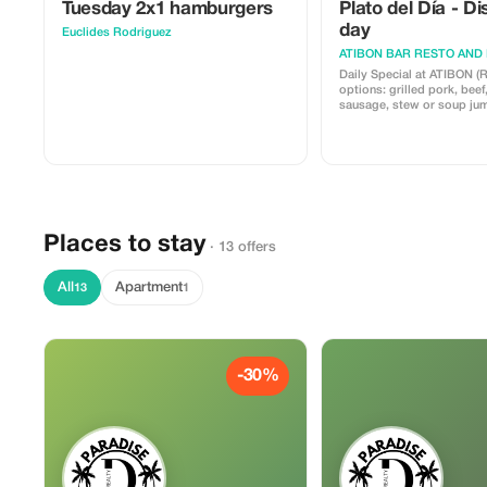
Tuesday 2x1 hamburgers
Plato del Día - Di
day
Euclides Rodriguez
ATIBON BAR RESTO AND
Daily Special at ATIBON (Rotating
options: grilled pork, beef
sausage, stew or soup ju
with rice and plantains or 
pickled vegetables). Com
drink included. Dish of the Day Combo +
Free Soda For only RD$3
using code PLDD350.
Places to stay
· 13 offers
All
Apartment
13
1
-30%