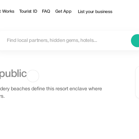
t Works
Tourist ID
FAQ
Get App
List your business
public
wdery beaches define this resort enclave where
s.