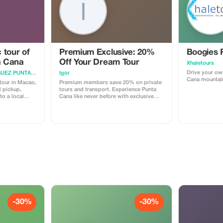
PEOPLE)
dent) 🎁
 tour of
Premium Exclusive: 20%
Boogies 
val 🎯
a Cana
Off Your Dream Tour
Xhaletours
Drive your ow
TRANSPORTE RJ RODRIGUEZ PUNTA CANA
Igor
Cana mountai
tour in Macao,
Premium members save 20% on private
l pickup,
tours and transport. Experience Punta
to a local
Cana like never before with exclusive
ominican
access and personalized service.
he beautiful
cacao farm to
urning cacao
 and a
h.
-30%
-30%