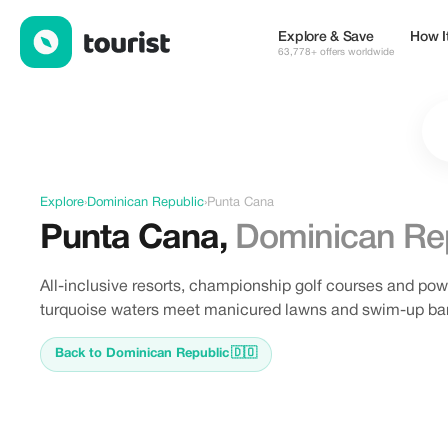
Offers in Punta Cana, Dominican Republic
Explore & Save
How I
63,778+ offers worldwide
Explore
›
Dominican Republic
›
Punta Cana
Punta Cana
,
Dominican Re
All-inclusive resorts, championship golf courses and po
turquoise waters meet manicured lawns and swim-up bar
Back to Dominican Republic
🇩🇴