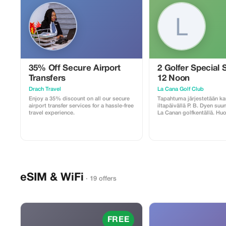
stars scattered across the sand below.
**Included Features:** Lunch,
refreshments, and fresh fruits; open bars
featuring local rum and soft drinks.
**Highlights:** Unspoilt nature,
photography opportunities galore!
35% Off Secure Airport
2 Golfer Special 
Transfers
12 Noon
Drach Travel
La Cana Golf Club
Enjoy a 35% discount on all our secure
Tapahtuma järjestetään kau
airport transfer services for a hassle-free
iltapäivällä P. B. Dyen suu
travel experience.
La Canan golfkentällä. H
seuraavat asiat: caddie on
hänelle maksetaan käteise
juomat ovat ostettavissa
välinevuokrauspalvelu on s
Kuljetus edestakaisin sisä
kun ilmoitat voimassa ole
majoitusosoitteen.
eSIM & WiFi
· 19 offers
FREE