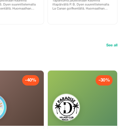
estetään kauniilla
Tapahtuma järjestetään kauniilla
. B. Dyen suunnittelemalla
iltapäivällä P. B. Dyen suunnittelemalla
kentällä. Huomaathan
La Canan golfkentällä. Huomaathan
t: caddie on pakollinen ja
seuraavat asiat: caddie on pakollinen ja
taan käteisellä Ruoka ja
hänelle maksetaan käteisellä Ruoka ja
stettavissa Myös
juomat ovat ostettavissa Myös
palvelu on saatavilla
välinevuokrauspalvelu on saatavilla
akaisin sisältyy hintaan
Kuljetus edestakaisin sisältyy hintaan
voimassa olevan
kun ilmoitat voimassa olevan
teen.
majoitusosoitteen.
See all
-40%
-30%