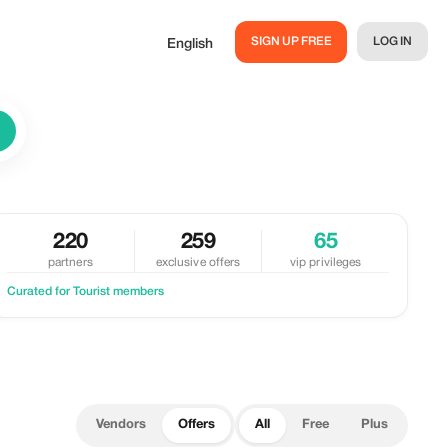
SIGN UP FREE
LOG IN
English
220
259
65
partners
exclusive offers
vip privileges
Curated for Tourist members
Vendors
Offers
All
Free
Plus