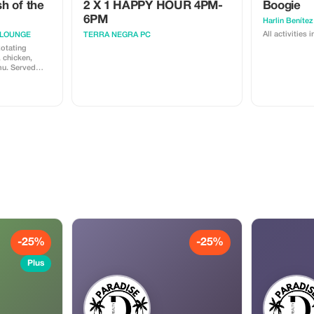
sh of the
2 X 1 HAPPY HOUR 4PM-
Boogie
6PM
Harlin Benítez
All activities 
 LOUNGE
TERRA NEGRA PC
, chicken,
mu. Served
fried chips +
plimentary
50. Redeem
-25%
-25%
Plus