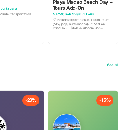
Playa Macao Beach Day +
Tours Add-On
 punta cana
include transportation
MACAO PARADISE VILLAGE
💡 Include airport pickup + local tours
(ATV, jeep, surf lessons). 📈 Add-on
Price: $70 – $150 🚗 Classic Car
Experience Chevrolet Bel Air Vintage
Drive 💡 90-min classic car drive for
photos & beach stops. 📈 Add-on Price:
$120 🍹 Premium Pool & BBQ Kit
Poolside Chill & BBQ Pack 💡 Includes
BBQ setup, drinks & snacks near the
iconic dolphin-shaped pool. 📈 Add-on
Price: $50 – $90
See all
-20%
-15%