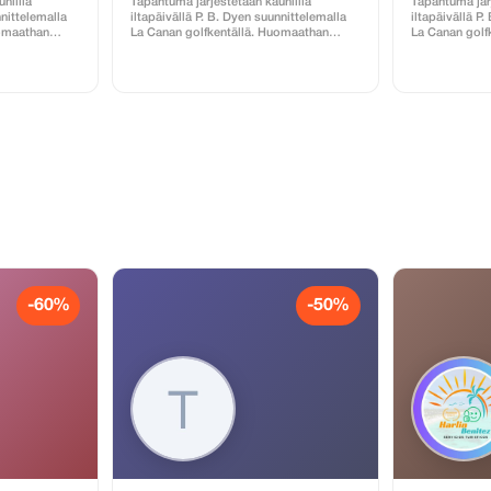
niilla
Tapahtuma järjestetään kauniilla
Tapahtuma järj
nnittelemalla
iltapäivällä P. B. Dyen suunnittelemalla
iltapäivällä P
uomaathan
La Canan golfkentällä. Huomaathan
La Canan golf
 pakollinen ja
seuraavat asiat: caddie on pakollinen ja
seuraavat asia
llä Ruoka ja
hänelle maksetaan käteisellä Ruoka ja
hänelle makse
 Myös
juomat ovat ostettavissa Myös
juomat ovat o
aatavilla
välinevuokrauspalvelu on saatavilla
välinevuokraus
ltyy hintaan
Kuljetus edestakaisin sisältyy hintaan
Kuljetus edest
van
kun ilmoitat voimassa olevan
kun ilmoitat 
majoitusosoitteen.
majoitusosoit
-60%
-50%