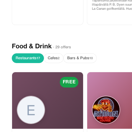
Tapahtuma järjestetään kau
iltapäivällä P. B. Dyen suu
La Canan golfkentällä. H
seuraavat asiat: caddie on
hänelle maksetaan käteise
juomat ovat ostettavissa
välinevuokrauspalvelu on s
Kuljetus edestakaisin sisä
kun ilmoitat voimassa ole
majoitusosoitteen.
Food & Drink
· 29 offers
Restaurants
Cafes
Bars & Pubs
17
2
10
FREE