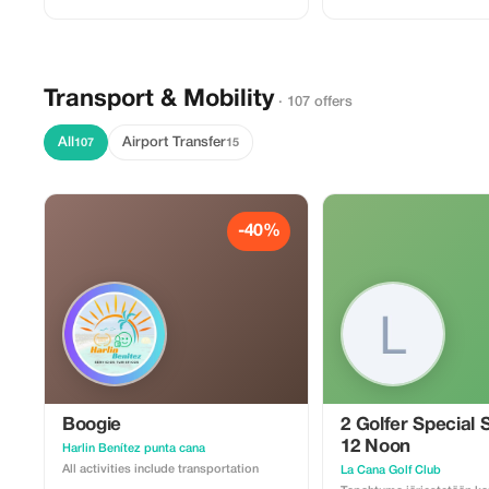
juomat ovat ostettavissa
välinevuokrauspalvelu on s
Kuljetus edestakaisin sisä
kun ilmoitat voimassa ole
majoitusosoitteen.
Transport & Mobility
· 107 offers
All
Airport Transfer
107
15
-40%
Boogie
2 Golfer Special 
12 Noon
Harlin Benítez punta cana
All activities include transportation
La Cana Golf Club