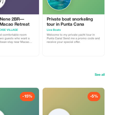
s Nene 2BR—
Private boat snorkeling
 Macao Retreat
tour in Punta Cana
ISE VILLAGE
Liva Boats
nd comfortable room
Welcome to my private yacht tour in
two guests who want a
Punta Cana! Send me a promo code and
bbean stay near Macao
receive your special offer.
ct for couples,
d digital nomads. 🛏️
y high-speed Wi-Fi
nique dolphin-shaped pool
d outdoor spaces Direct
l tours & excursions (surf,
ties) 💬 Escape the
unwind in Suite Princess
See all
elaxing hideaway just
Macao Beach. Enjoy free
ul pool, and easy access to
est natural attractions.
les and adventurers
t and serenity.
-15%
-5%