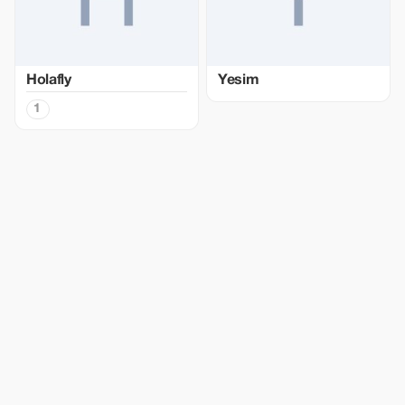
Holafly
Yesim
1