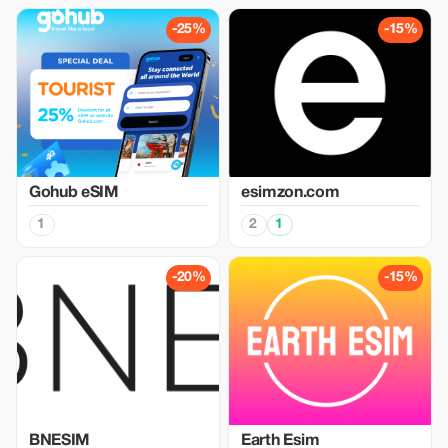
-25%
-15%
Gohub eSIM
esimzon.com
1
2
1
-20%
-15%
BNESIM
Earth Esim