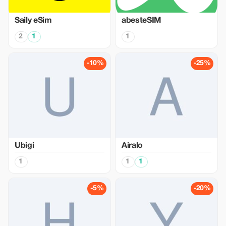
Saily eSim
abesteSIM
2
1
1
-10%
-25%
Ubigi
Airalo
1
1
1
-5%
-20%