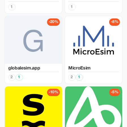
1
1
-20%
-8%
globalesim.app
MicroEsim
2
1
2
1
-10%
-5%