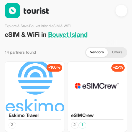
eSIM & WiFi in Bouvet Island — Tourist
Explore & Save
›
Bouvet Island
›
eSIM & WiFi
eSIM & WiFi in
Bouvet Island
Vendors
Offers
14 partners found
-100%
-25%
Eskimo Travel
eSIMCrew
2
2
1