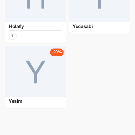
Holafly
Yucasabi
1
-20%
Yesim