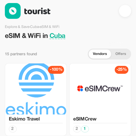
eSIM & WiFi in Cuba — Tourist
Explore & Save
›
Cuba
›
eSIM & WiFi
eSIM & WiFi in
Cuba
Vendors
Offers
15 partners found
-100%
-25%
Eskimo Travel
eSIMCrew
2
2
1