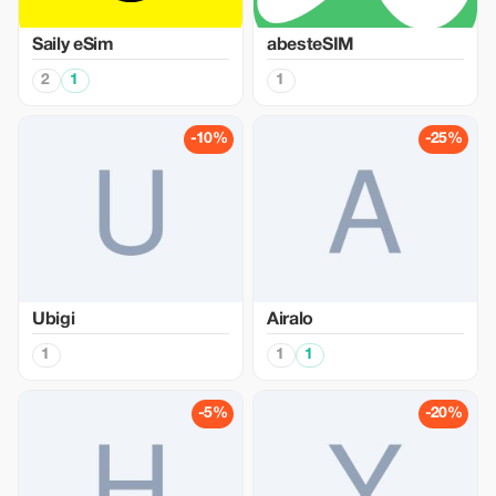
Saily eSim
abesteSIM
2
1
1
-10%
-25%
Ubigi
Airalo
1
1
1
-5%
-20%