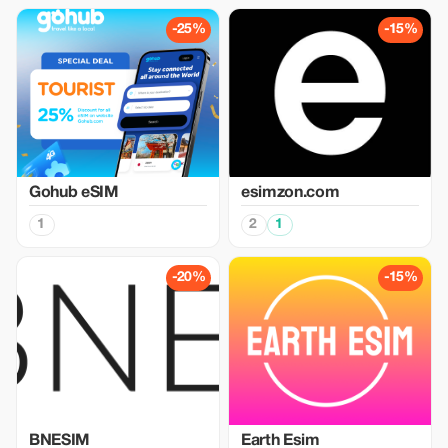
-25%
-15%
Gohub eSIM
esimzon.com
1
2
1
-20%
-15%
BNESIM
Earth Esim