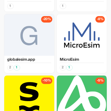
1
1
-20%
-8%
globalesim.app
MicroEsim
2
1
2
1
-10%
-5%