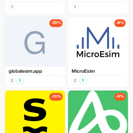
1
1
-20%
-8%
globalesim.app
MicroEsim
2
1
2
1
-10%
-5%