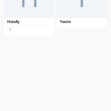
Holafly
Yesim
1