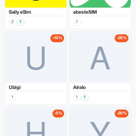
Saily eSim
abesteSIM
2
1
1
-10%
-25%
Ubigi
Airalo
1
1
1
-5%
-20%