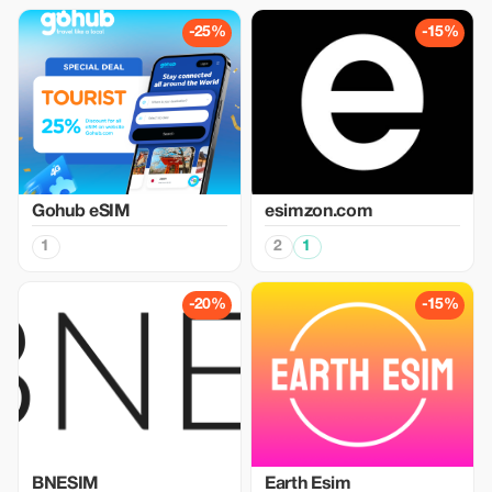
-25%
-15%
Gohub eSIM
esimzon.com
1
2
1
-20%
-15%
BNESIM
Earth Esim