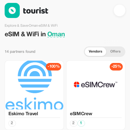
eSIM & WiFi in Oman — Tourist
Explore & Save
›
Oman
›
eSIM & WiFi
eSIM & WiFi in
Oman
Vendors
Offers
14 partners found
-100%
-25%
Eskimo Travel
eSIMCrew
2
2
1