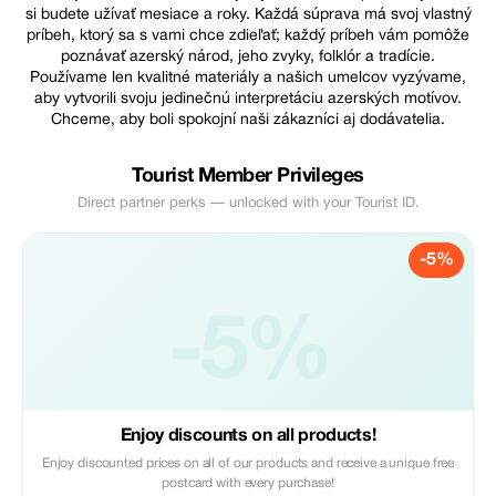
si budete užívať mesiace a roky. Každá súprava má svoj vlastný
príbeh, ktorý sa s vami chce zdieľať; každý príbeh vám pomôže
poznávať azerský národ, jeho zvyky, folklór a tradície.
Používame len kvalitné materiály a našich umelcov vyzývame,
aby vytvorili svoju jedinečnú interpretáciu azerských motívov.
Chceme, aby boli spokojní naši zákazníci aj dodávatelia.
Tourist Member Privileges
Direct partner perks — unlocked with your Tourist ID.
-5%
-5%
Enjoy discounts on all products!
Enjoy discounted prices on all of our products and receive a unique free
postcard with every purchase!