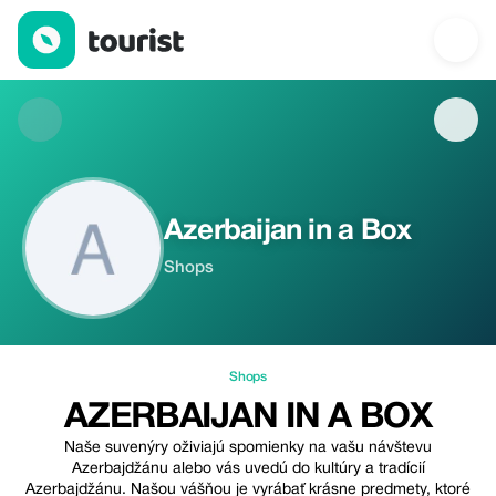
Azerbaijan in a Box — Shops | Up to 5% off | Tourist
Azerbaijan in a Box
Shops
Shops
AZERBAIJAN IN A BOX
Naše suvenýry oživiajú spomienky na vašu návštevu
Azerbajdžánu alebo vás uvedú do kultúry a tradícií
Azerbajdžánu. Našou vášňou je vyrábať krásne predmety, ktoré