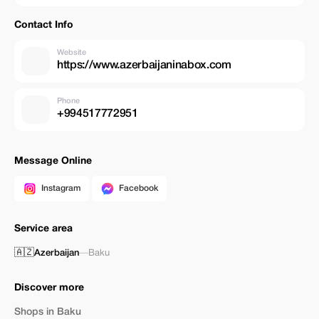
Contact Info
Website
https://www.azerbaijaninabox.com
Phone
+994517772951
Message Online
Instagram
Facebook
Service area
🇦🇿
Azerbaijan
—
Baku
Discover more
Shops in Baku