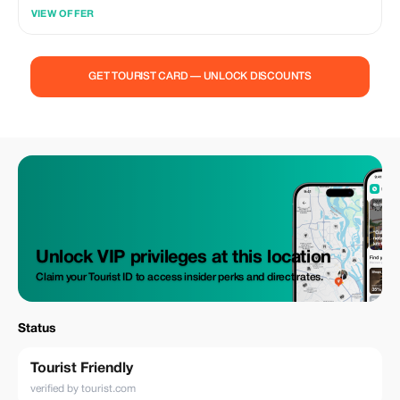
VIEW OFFER
GET TOURIST CARD — UNLOCK DISCOUNTS
Unlock VIP privileges at this location
Claim your Tourist ID to access insider perks and direct rates.
Status
Tourist Friendly
verified by tourist.com