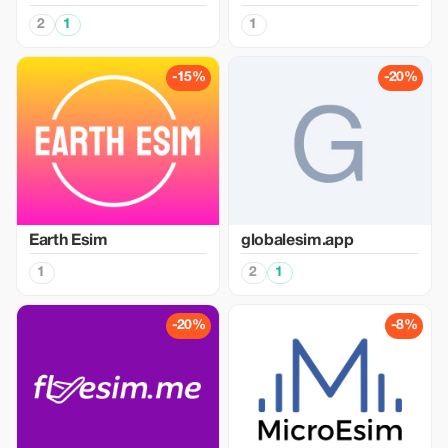
2
1
1
-15%
-20%
Earth Esim
globalesim.app
1
2
1
-20%
-8%