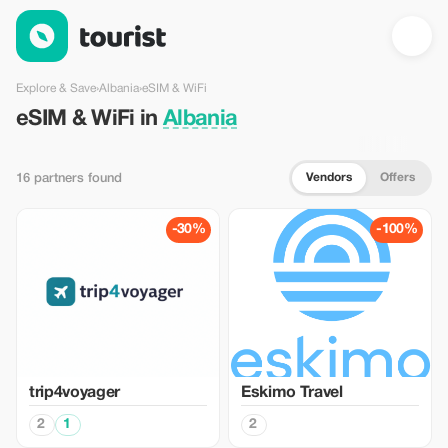
eSIM & WiFi in Albania — Tourist
Explore & Save
›
Albania
›
eSIM & WiFi
eSIM & WiFi in
Albania
Vendors
Offers
16 partners found
-30%
-100%
trip4voyager
Eskimo Travel
2
1
2