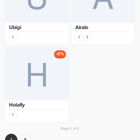
Ubigi
Airalo
1
1
1
-5%
Holafly
1
Page 1 of 2
1
2