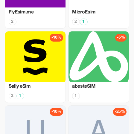
FlyEsim.me
MicroEsim
2
2
1
-10%
-5%
Saily eSim
abesteSIM
2
1
1
-10%
-25%