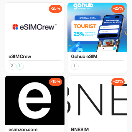
-25%
-25%
eSIMCrew
Gohub eSIM
2
1
1
-15%
-20%
esimzon.com
BNESIM