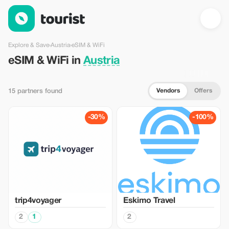
eSIM & WiFi in Austria — Tourist
Explore & Save
›
Austria
›
eSIM & WiFi
eSIM & WiFi in
Austria
Vendors
Offers
15 partners found
-30%
-100%
trip4voyager
Eskimo Travel
2
1
2