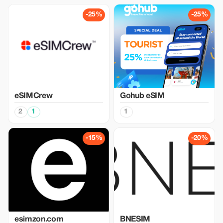
-25%
-25%
eSIMCrew
Gohub eSIM
2
1
1
-15%
-20%
esimzon.com
BNESIM