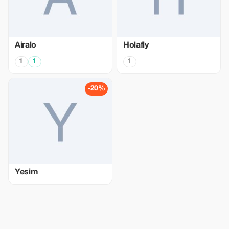
Airalo
Holafly
1
1
1
-20%
Yesim