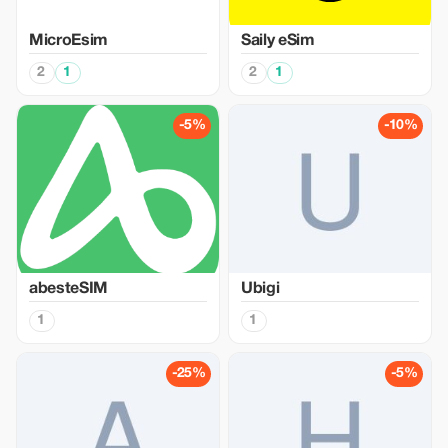
MicroEsim
Saily eSim
2
1
2
1
-5%
-10%
abesteSIM
Ubigi
1
1
-25%
-5%