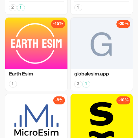
2
1
1
-15%
-20%
Earth Esim
globalesim.app
1
2
1
-8%
-10%