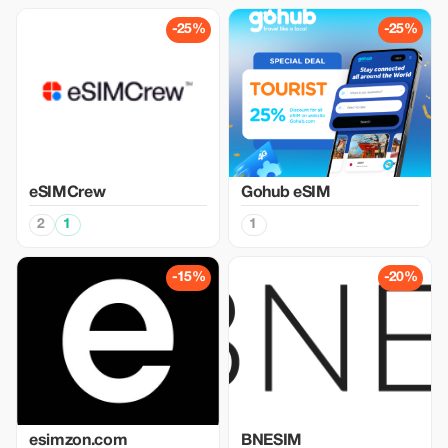
-25%
-25%
eSIMCrew
Gohub eSIM
2
1
1
-15%
-20%
esimzon.com
BNESIM