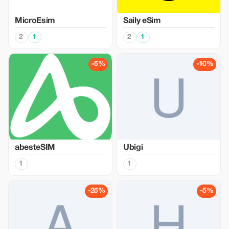
MicroEsim
Saily eSim
2
1
2
1
-5%
-10%
abesteSIM
Ubigi
1
1
-25%
-5%