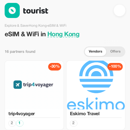
eSIM & WiFi in Hong Kong — Tourist
Explore & Save
›
Hong Kong
›
eSIM & WiFi
eSIM & WiFi in
Hong Kong
Vendors
Offers
16 partners found
-30%
-100%
trip4voyager
Eskimo Travel
2
1
2