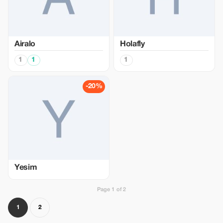
Airalo
Holafly
1
1
1
-20%
Yesim
Page 1 of 2
1
2