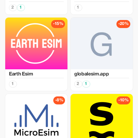
2
1
1
-15%
-20%
Earth Esim
globalesim.app
1
2
1
-8%
-10%