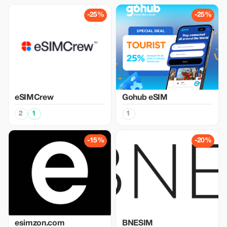
-25%
-25%
eSIMCrew
Gohub eSIM
2
1
1
-15%
-20%
esimzon.com
BNESIM