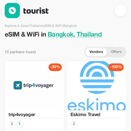
eSIM & WiFi in Bangkok, Thailand — Tourist
Explore & Save
›
Thailand
›
eSIM & WiFi
›
Bangkok
eSIM & WiFi in
Bangkok, Thailand
Vendors
Offers
15 partners found
-30%
-100%
trip4voyager
Eskimo Travel
2
1
2