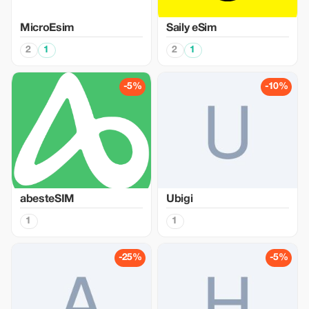
MicroEsim
Saily eSim
2
1
2
1
-5%
-10%
abesteSIM
Ubigi
1
1
-25%
-5%