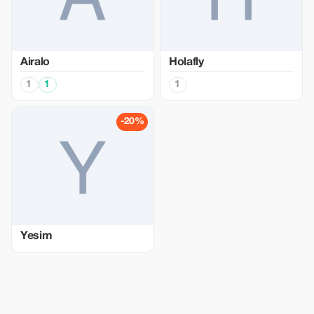
Airalo
Holafly
1
1
1
-20%
Yesim