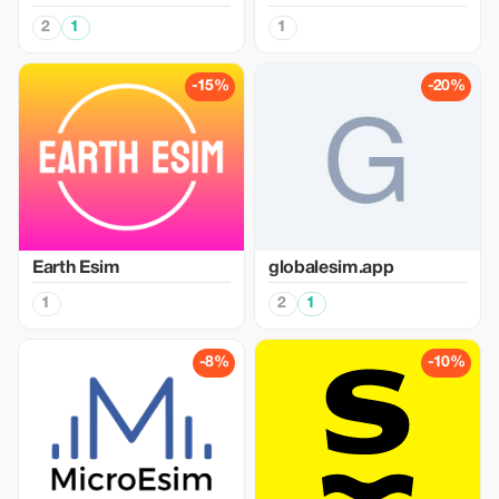
2
1
1
-15%
-20%
Earth Esim
globalesim.app
1
2
1
-8%
-10%